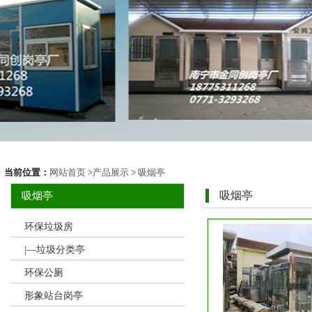
当前位置：
网站首页
>
产品展示
>
吸烟亭
吸烟亭
吸烟亭
环保垃圾房
|—垃圾分类亭
环保公厕
形象站台岗亭