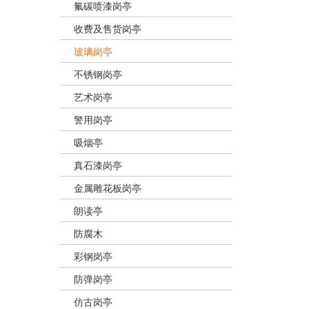
氟碳喷漆岗亭
收费及售货岗亭
玻璃岗亭
不锈钢岗亭
艺术岗亭
警用岗亭
吸烟亭
真石漆岗亭
金属雕花板岗亭
朗读亭
防腐木
彩钢岗亭
防弹岗亭
仿古岗亭