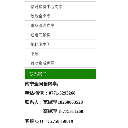
临时接待中心岗亭
玫瑰金岗亭
市场管理岗亭
通道门禁房
拖挂卫生间
书屋
移动集成房屋
联系我们
南宁金同创岗亭厂
电话/
传真
：
0771-3293268
联系人：范经理
18260863528
联系人：
高经理 18775311268
客服 Q Q一:
2758850019