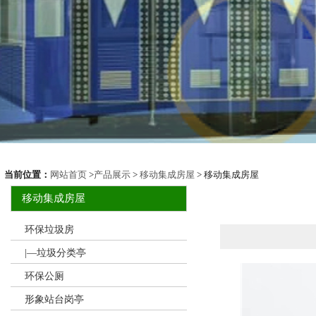
当前位置：
网站首页
>
产品展示
>
移动集成房屋
> 移动集成房屋
移动集成房屋
环保垃圾房
|—垃圾分类亭
环保公厕
形象站台岗亭